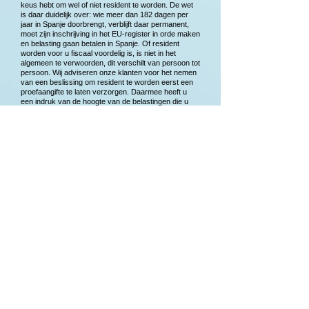
keus hebt om wel of niet resident te worden. De wet
is daar duidelijk over: wie meer dan 182 dagen per
jaar in Spanje doorbrengt, verblijft daar permanent,
moet zijn inschrijving in het EU-register in orde maken
en belasting gaan betalen in Spanje. Of resident
worden voor u fiscaal voordelig is, is niet in het
algemeen te verwoorden, dit verschilt van persoon tot
persoon. Wij adviseren onze klanten voor het nemen
van een beslissing om resident te worden eerst een
proefaangifte te laten verzorgen. Daarmee heeft u
een indruk van de hoogte van de belastingen die u
verschuldigd zou zijn in Spanje.
Contactgegevens
Adres
Contact
Calle Roma 3
T: +34 96 679
Urb. La Marina
6292
03177 San Fulgencio
M:
+34 619 333
994
Openingstijden
Ma - Do: 10:00 - 14:00 en 17:00 - 20:00
E:
info@gestor.nl
Vr: 10:00 - 14:00
Social media