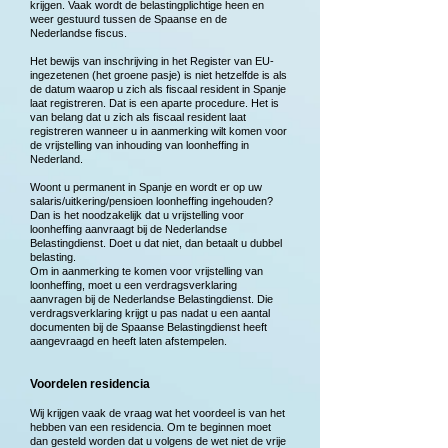
krijgen. Vaak wordt de belastingplichtige heen en
weer gestuurd tussen de Spaanse en de
Nederlandse fiscus.
Het bewijs van inschrijving in het Register van EU-
ingezetenen (het groene pasje) is niet hetzelfde is als
de datum waarop u zich als fiscaal resident in Spanje
laat registreren. Dat is een aparte procedure. Het is
van belang dat u zich als fiscaal resident laat
registreren wanneer u in aanmerking wilt komen voor
de vrijstelling van
inhouding van loonheffing
in
Nederland.
Woont u permanent in Spanje en wordt er op uw
salaris/uitkering/pensioen loonheffing ingehouden?
Dan is het noodzakelijk dat u vrijstelling voor
loonheffing aanvraagt bij de Nederlandse
Belastingdienst. Doet u dat niet, dan betaalt u dubbel
belasting.
Om in aanmerking te komen voor vrijstelling van
loonheffing, moet u een verdragsverklaring
aanvragen bij de Nederlandse Belastingdienst. Die
verdragsverklaring krijgt u pas nadat u een aantal
documenten bij de Spaanse Belastingdienst heeft
aangevraagd en heeft laten afstempelen.
Voordelen residencia
Wij krijgen vaak de vraag wat het voordeel is van het
hebben van een residencia. Om te beginnen moet
dan gesteld worden dat u volgens de wet niet de vrije