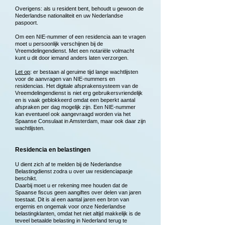
Overigens: als u resident bent, behoudt u gewoon de
Nederlandse nationaliteit en uw Nederlandse
paspoort.
Om een NIE-nummer of een residencia aan te vragen
moet u persoonlijk verschijnen bij de
Vreemdelingendienst. Met een notariële volmacht
kunt u dit door iemand anders laten verzorgen.
Let op
: er bestaan al geruime tijd lange wachtlijsten
voor de aanvragen van NIE-nummers en
residencias. Het digitale afsprakensysteem van de
Vreemdelingendienst is niet erg gebruikersvriendelijk
en is vaak geblokkeerd omdat een beperkt aantal
afspraken per dag mogelijk zijn. Een NIE-nummer
kan eventueel ook aangevraagd worden via het
Spaanse Consulaat in Amsterdam, maar ook daar zijn
wachtlijsten.
Residencia en belastingen
U dient zich af te melden bij de Nederlandse
Belastingdienst zodra u over uw residenciapasje
beschikt.
Daarbij moet u er rekening mee houden dat de
Spaanse fiscus geen aangiftes over delen van jaren
toestaat. Dit is al een aantal jaren een bron van
ergernis en ongemak voor onze Nederlandse
belastingklanten, omdat het niet altijd makkelijk is de
teveel betaalde belasting in Nederland terug te